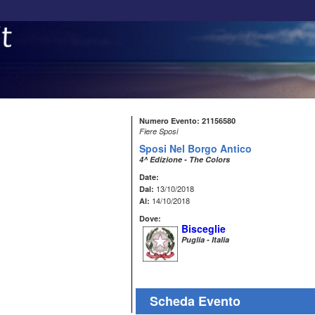
Numero Evento: 21156580
Fiere Sposi
Sposi Nel Borgo Antico
4^ Edizione - The Colors
Date:
13/10/2018
Dal:
14/10/2018
Al:
Dove:
Bisceglie
Puglia - Italia
Scheda Evento