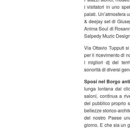
i visitatori in uno spe
palati. Un’atmosfera u
& deejay set di Gius
Anima Soul di Rosanna
Salpedy Muzic Design
Via Ottavio Tupputi si
per il ricevimento di 
i migliori dj del ter
sonorità di diversi gen
Sposi nel Borgo antic
lunga lontana dai clic
saloni, continua a ri
del pubblico proprio s
bellezze storico-archi
del nostro Paese un
giorno. E che sia un 