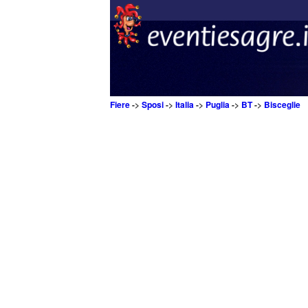
Fiere
->
Sposi
->
Italia
->
Puglia
->
BT
->
Bisceglie