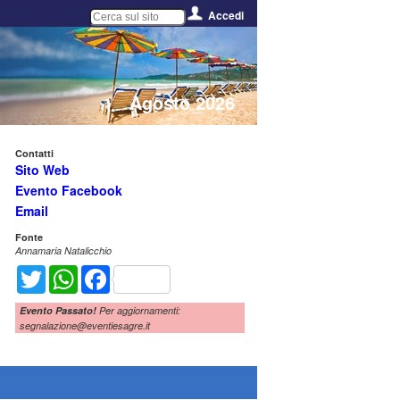
Accedi
Agosto 2026
Contatti
Sito Web
Evento Facebook
Email
Fonte
Annamaria Natalicchio
Twitter
WhatsApp
Facebook
Evento Passato!
Per aggiornamenti:
segnalazione@eventiesagre.it