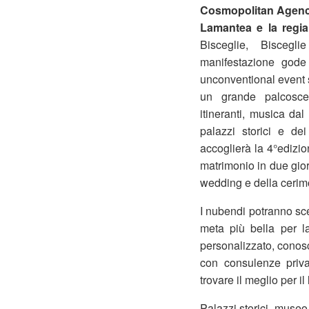
Cosmopolitan Agency 
Lamantea e la regia
Bisceglie, Biscegl
manifestazione god
unconventional event s
un grande palcosceni
itineranti, musica dal
palazzi storici e de
accoglierà la 4°edizio
matrimonio in due gio
wedding e della cerimo
I nubendi potranno sce
meta più bella per l
personalizzato, conos
con consulenze privat
trovare il meglio per il
Palazzi storici, museo