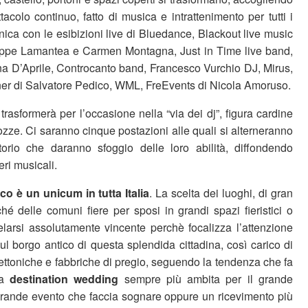
ttacolo continuo, fatto di musica e intrattenimento per tutti i
nica con le esibizioni live di Bluedance, Blackout live music
eppe Lamantea e Carmen Montagna, Just in Time live band,
 D’Aprile, Controcanto band, Francesco Vurchio DJ, Mirus,
er di Salvatore Pedico, WML, FreEvents di Nicola Amoruso.
 trasformerà per l’occasione nella “via dei dj”, figura cardine
nozze. Ci saranno cinque postazioni alle quali si alterneranno
ritorio che daranno sfoggio delle loro abilità, diffondendo
eri musicali.
o è un unicum in tutta Italia
. La scelta dei luoghi, di gran
hé delle comuni fiere per sposi in grandi spazi fieristici o
velarsi assolutamente vincente perchè focalizza l’attenzione
ul borgo antico di questa splendida cittadina, così carico di
tettoniche e fabbriche di pregio, seguendo la tendenza che fa
a
destination wedding
sempre più ambita per il grande
grande evento che faccia sognare oppure un ricevimento più