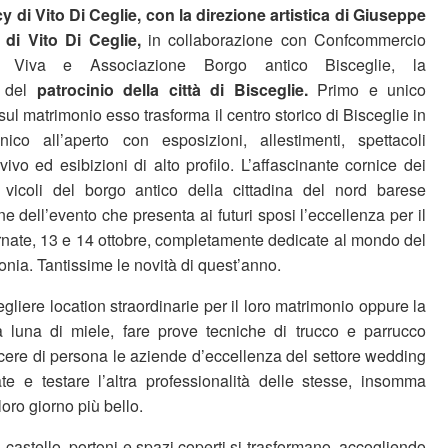
di Vito Di Ceglie, con la direzione artistica di Giuseppe
 di Vito Di Ceglie,
in collaborazione con Confcommercio
ie Viva e Associazione Borgo antico Bisceglie, la
e del
patrocinio della città di Bisceglie.
Primo e unico
ul matrimonio esso trasforma il centro storico di Bisceglie in
co all’aperto con esposizioni, allestimenti, spettacoli
 vivo ed esibizioni di alto profilo. L’affascinante cornice dei
i vicoli del borgo antico della cittadina del nord barese
ne dell’evento che presenta ai futuri sposi l’eccellenza per il
rnate, 13 e 14 ottobre, completamente dedicate al mondo del
nia. Tantissime le novità di quest’anno.
gliere location straordinarie per il loro matrimonio oppure la
a luna di miele, fare prove tecniche di trucco e parrucco
cere di persona le aziende d’eccellenza del settore wedding
e e testare l’altra professionalità delle stesse, insomma
 loro giorno più bello.
, castello, portoni e spazi coperti si trasformano, accogliendo