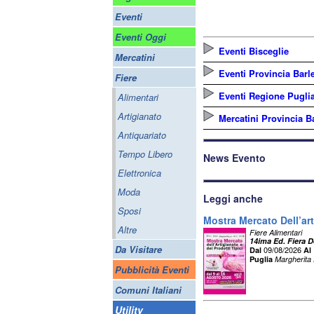
Eventi
Eventi Oggi
Eventi Bisceglie
Mercatini
Eventi Provincia Barle
Fiere
Eventi Regione Pugli
Alimentari
Artigianato
Mercatini Provincia Ba
Antiquariato
Tempo Libero
News Evento
Elettronica
Moda
Leggi anche
Sposi
Mostra Mercato Dell’art
Altre
Fiere Alimentari
14ima Ed. Fiera D
Da Visitare
09/08/2026
Dal
Al
Puglia
Margherita 
Pubblicità Eventi
Comuni Italiani
Utility