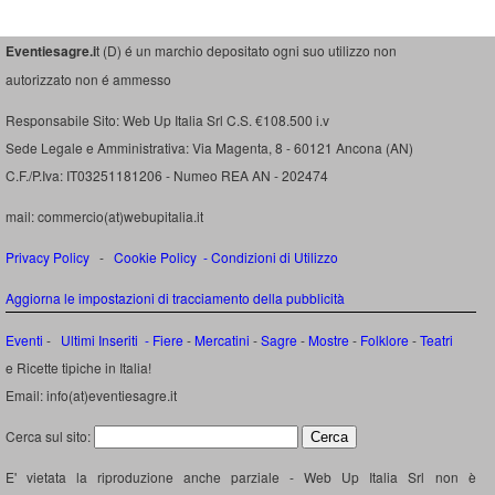
Eventiesagre.i
t (D) é un marchio depositato ogni suo utilizzo non
autorizzato non é ammesso
Responsabile Sito: Web Up Italia Srl C.S. €108.500 i.v
Sede Legale e Amministrativa: Via Magenta, 8 - 60121 Ancona (AN)
C.F./P.Iva: IT03251181206 - Numeo REA AN - 202474
mail: commercio(at)webupitalia.it
Privacy Policy
-
Cookie Policy
-
Condizioni di Utilizzo
Aggiorna le impostazioni di tracciamento della pubblicità
Eventi
-
Ultimi Inseriti
- Fiere
-
Mercatini
-
Sagre
-
Mostre
-
Folklore
-
Teatri
e Ricette tipiche in Italia!
Email: info(at)eventiesagre.it
Cerca sul sito:
E' vietata la riproduzione anche parziale - Web Up Italia Srl non è