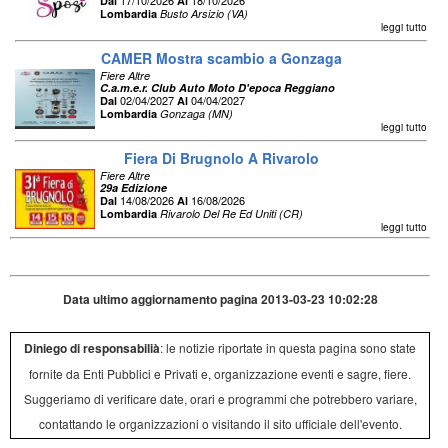
17/10/2026
18/10/2026
Dal
Al
Lombardia
Busto Arsizio (VA)
leggi tutto
CAMER Mostra scambio a Gonzaga
Fiere Altre
C.a.m.e.r. Club Auto Moto D'epoca Reggiano
02/04/2027
04/04/2027
Dal
Al
Lombardia
Gonzaga (MN)
leggi tutto
Fiera Di Brugnolo A Rivarolo
Fiere Altre
29a Edizione
14/08/2026
16/08/2026
Dal
Al
Lombardia
Rivarolo Del Re Ed Uniti (CR)
leggi tutto
Data ultimo aggiornamento pagina 2013-03-23 10:02:28
Diniego di responsabilià
: le notizie riportate in questa pagina sono state
fornite da Enti Pubblici e Privati e, organizzazione eventi e sagre, fiere.
Suggeriamo di verificare date, orari e programmi che potrebbero variare,
contattando le organizzazioni o visitando il sito ufficiale dell'evento.