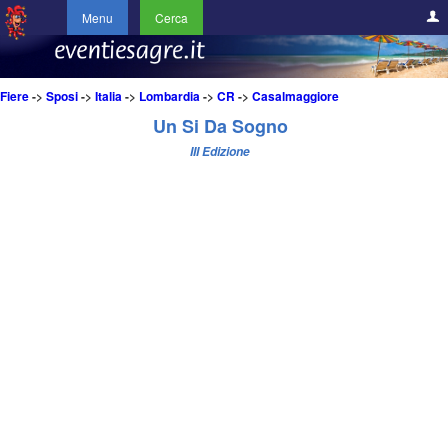
Menu
Cerca
Fiere
->
Sposi
->
Italia
->
Lombardia
->
CR
->
Casalmaggiore
Un Si Da Sogno
III Edizione