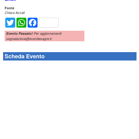
Fonte
Chiara Azzali
Twitter
WhatsApp
Facebook
Evento Passato!
Per aggiornamenti:
segnalazione@eventiesagre.it
Scheda Evento