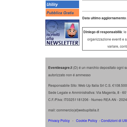
Utility
Pubblica Gratis
Data ultimo aggiornamento 
Diniego di responsabilià
: l
organizzazione eventi e s
variare, cont
Eventiesagre.i
t (D) é un marchio depositato ogni s
autorizzato non é ammesso
Responsabile Sito: Web Up Italia Srl C.S. €108.500 
Sede Legale e Amministrativa: Via Magenta, 8 - 6
C.F./P.Iva: IT03251181206 - Numeo REA AN - 202
mail: commercio(at)webupitalia.it
Privacy Policy
-
Cookie Policy
-
Condizioni di Uti