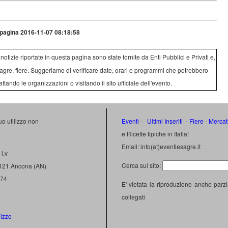
pagina 2016-11-07 08:18:58
e notizie riportate in questa pagina sono state fornite da Enti Pubblici e Privati e,
agre, fiere. Suggeriamo di verificare date, orari e programmi che potrebbero
attando le organizzazioni o visitando il sito ufficiale dell'evento.
uo utilizzo non
Eventi
-
Ultimi Inseriti
- Fiere
-
Mercat
e Ricette tipiche in Italia!
Email: info(at)eventiesagre.it
i.v
Cerca sul sito:
0121 Ancona (AN)
474
E' vietata la riproduzione anche parzi
collegati
lizzo