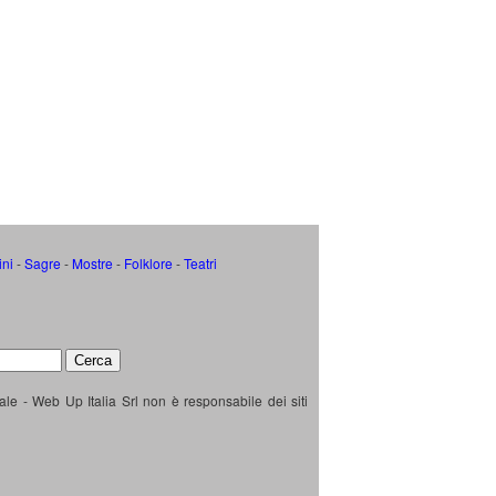
ini
-
Sagre
-
Mostre
-
Folklore
-
Teatri
ale - Web Up Italia Srl non è responsabile dei siti