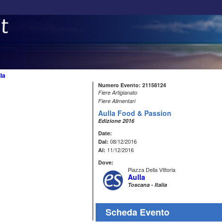
la
Numero Evento: 21158124
Fiere Artigianato
Fiere Alimentari
Aulla Food & Passion
Edizione 2016
Date:
08/12/2016
Dal:
11/12/2016
Al:
Dove:
Piazza Della Vittoria
Aulla
Toscana - Italia
Scheda Evento