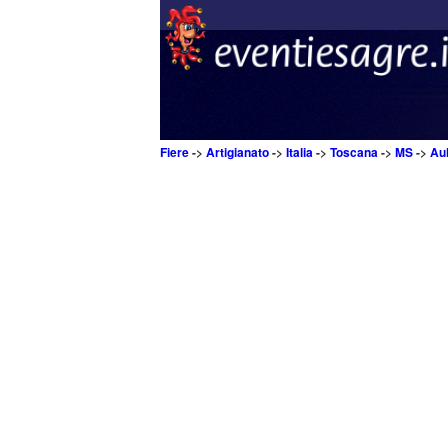
Fiere
->
Artigianato
->
Italia
->
Toscana
->
MS
->
Aul