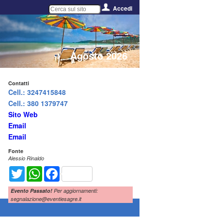
Accedi
Agosto 2026
Contatti
Cell.: 3247415848
Cell.: 380 1379747
Sito Web
Email
Email
Fonte
Alessio Rinaldo
Twitter
WhatsApp
Facebook
Evento Passato!
Per aggiornamenti:
segnalazione@eventiesagre.it