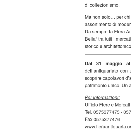
di collezionismo.
Ma non solo… per chi n
assortimento di moderna
Da sempre la Fiera Ant
Bella” tra tutti i merca
storico e architettonico
Dal 31 maggio al
dell’antiquariato con
scoprire capolavori
d’
patrimonio unico. Un a
Per informazioni:
Ufficio Fiere e Mercati
Tel. 0575377475 - 0
Fax 0575377476
www.fieraantiquaria.o