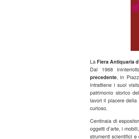
La
Fiera Antiquaria d
Dal 1968 ininterrot
precedente
, in Piaz
intrattiene i suoi vis
patrimonio storico de
lavori il piacere della
curioso.
Centinaia di espositor
oggetti d’arte, i mobili,
strumenti scientifici e