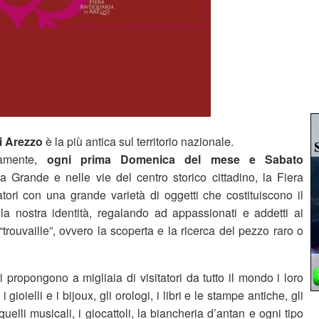
i Arezzo
è la più antica sul territorio nazionale.
tamente,
ogni prima Domenica del mese e Sabato
za Grande e nelle vie del centro storico cittadino, la Fiera
itatori con una grande varietà di oggetti che costituiscono il
lla nostra identità, regalando ad appassionati e addetti ai
 “trouvaille”, ovvero la scoperta e la ricerca del pezzo raro o
i propongono a migliaia di visitatori da tutto il mondo i loro
 i gioielli e i bijoux, gli orologi, i libri e le stampe antiche, gli
 quelli musicali, i giocattoli, la biancheria d’antan e ogni tipo