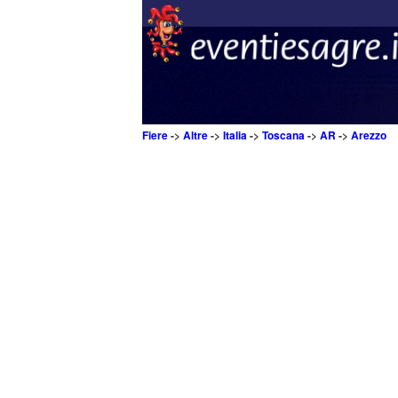
Fiere
->
Altre
->
Italia
->
Toscana
->
AR
->
Arezzo