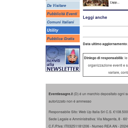
L’app...
Da Visitare
Pubblicità Eventi
Leggi anche
Comuni Italiani
Utility
Pubblica Gratis
Data ultimo aggiornamento 
Diniego di responsabilià
: l
organizzazione eventi e s
variare, cont
Eventiesagre.i
t (D) é un marchio depositato ogni s
autorizzato non é ammesso
Responsabile Sito: Web Up Italia Srl C.S. €108.500 
Sede Legale e Amministrativa: Via Magenta, 8 - 6
C.F./P.Iva: IT03251181206 - Numeo REA AN - 202