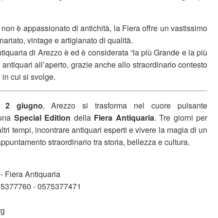
on è appassionato di antichità, la Fiera offre un vastissimo
riato, vintage e artigianato di qualità.
iquaria di Arezzo è ed è considerata “la più Grande e la più
ti antiquari all’aperto, grazie anche allo straordinario contesto
 in cui si svolge.
 2 giugno
, Arezzo si trasforma nel cuore pulsante
 una
Special Edition
della
Fiera Antiquaria
. Tre giorni per
altri tempi, incontrare antiquari esperti e vivere la magia di un
ppuntamento straordinario tra storia, bellezza e cultura.
 - Fiera Antiquaria
575377760 - 0575377471
rg