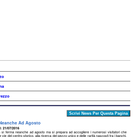
zzo
na
rezzo
 Neanche Ad Agosto
l: 21/07/2016
 si ferma neanche ad agosto ma si prepara ad accogliere i numerosi visitatori che
le vie del centro storico, alla ricerca del pezzo unico e delle rarità nascosti tra i banchi.