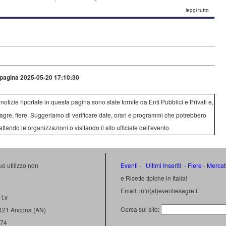
leggi tutto
pagina 2025-05-20 17:10:30
e notizie riportate in questa pagina sono state fornite da Enti Pubblici e Privati e,
agre, fiere. Suggeriamo di verificare date, orari e programmi che potrebbero
attando le organizzazioni o visitando il sito ufficiale dell'evento.
uo utilizzo non
Eventi
-
Ultimi Inseriti
- Fiere
-
Mercat
e Ricette tipiche in Italia!
Email: info(at)eventiesagre.it
i.v
Cerca sul sito:
0121 Ancona (AN)
474