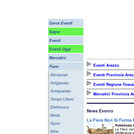
Cerca Eventi
Sagre
Eventi
Eventi Oggi
Mercatini
Eventi Arezzo
Fiere
Alimentari
Eventi Provincia Are
Artigianato
Eventi Regione Tosca
Antiquariato
Mercatini Provincia A
Tempo Libero
Elettronica
News Evento
Moda
La Fiera Non Si Ferma
Sposi
Pubblicata i
La Fiera non
Altre
affolleranno 