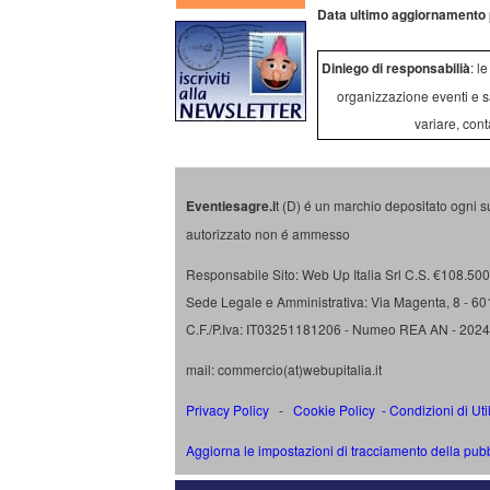
Data ultimo aggiornamento 
Diniego di responsabilià
: l
organizzazione eventi e s
variare, cont
Eventiesagre.i
t (D) é un marchio depositato ogni s
autorizzato non é ammesso
Responsabile Sito: Web Up Italia Srl C.S. €108.500 
Sede Legale e Amministrativa: Via Magenta, 8 - 6
C.F./P.Iva: IT03251181206 - Numeo REA AN - 202
mail: commercio(at)webupitalia.it
Privacy Policy
-
Cookie Policy
-
Condizioni di Uti
Aggiorna le impostazioni di tracciamento della pubb