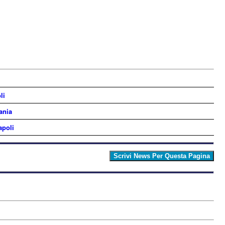
li
ania
apoli