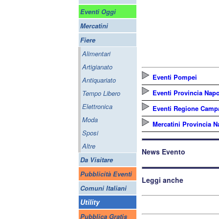
Eventi Oggi
Mercatini
Fiere
Alimentari
Artigianato
Eventi Pompei
Antiquariato
Eventi Provincia Napo
Tempo Libero
Elettronica
Eventi Regione Camp
Moda
Mercatini Provincia N
Sposi
Altre
News Evento
Da Visitare
Pubblicità Eventi
Leggi anche
Comuni Italiani
Utility
Pubblica Gratis