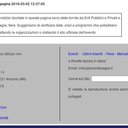
pagina 2016-03-02 12:37:05
e notizie riportate in questa pagina sono state fornite da Enti Pubblici e Privati e,
agre, fiere. Suggeriamo di verificare date, orari e programmi che potrebbero
attando le organizzazioni o visitando il sito ufficiale dell'evento.
uo utilizzo non
Eventi
-
Ultimi Inseriti
- Fiere
-
Mercat
e Ricette tipiche in Italia!
Email: info(at)eventiesagre.it
i.v
Cerca sul sito:
0121 Ancona (AN)
474
E' vietata la riproduzione anche parzi
collegati
lizzo
licità