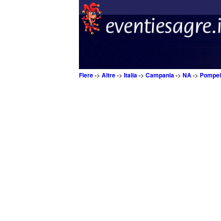
Fiere
->
Altre
->
Italia
->
Campania
->
NA
->
Pompei