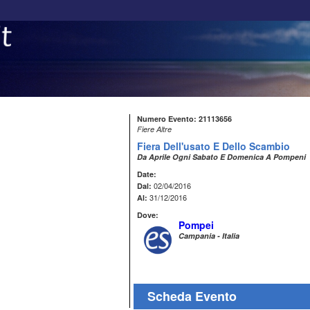
Numero Evento: 21113656
Fiere Altre
Fiera Dell'usato E Dello Scambio
Da Aprile Ogni Sabato E Domenica A Pompeni
Date:
02/04/2016
Dal:
31/12/2016
Al:
Dove:
Pompei
Campania - Italia
Scheda Evento