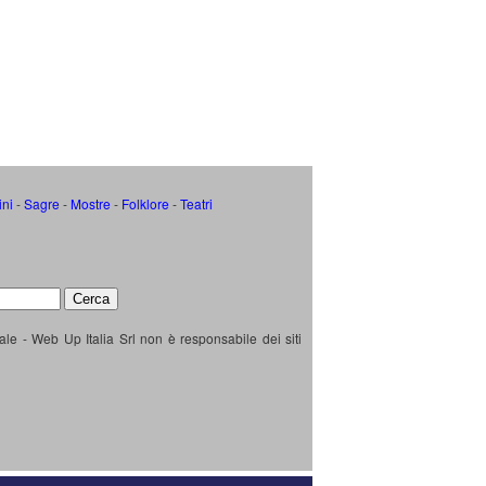
ini
-
Sagre
-
Mostre
-
Folklore
-
Teatri
ale - Web Up Italia Srl non è responsabile dei siti