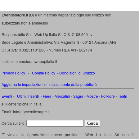
Eventiesagre.i
t (D) é un marchio depositato ogni suo utilizzo non
autorizzato non é ammesso
Responsabile Sito: Web Up Italia Srl C.S. €108.500 i.v
Sede Legale e Amministrativa: Via Magenta, 8 - 60121 Ancona (AN)
C.F./P.Iva: IT03251181206 - Numeo REA AN - 202474
mail: commercio(at)webupitalia.it
Privacy Policy
-
Cookie Policy
-
Condizioni di Utilizzo
Aggiorna le impostazioni di tracciamento della pubblicità
Eventi
-
Ultimi Inseriti
- Fiere
-
Mercatini
-
Sagre
-
Mostre
-
Folklore
-
Teatri
e Ricette tipiche in Italia!
Email: info(at)eventiesagre.it
Cerca sul sito:
E' vietata la riproduzione anche parziale - Web Up Italia Srl non è