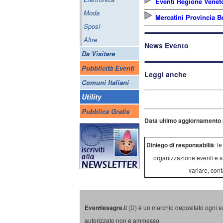
Eventi Regione Venet
Moda
Mercatini Provincia B
Sposi
Altre
News Evento
Da Visitare
Pubblicità Eventi
Leggi anche
Comuni Italiani
Utility
Pubblica Gratis
Data ultimo aggiornamento 
Diniego di responsabilià
: l
organizzazione eventi e s
variare, cont
Eventiesagre.i
t (D) é un marchio depositato ogni s
autorizzato non é ammesso