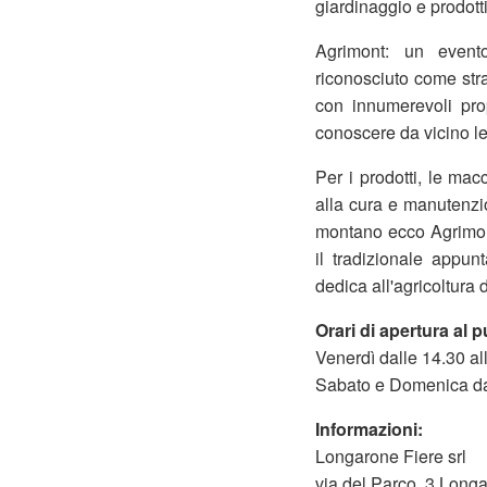
giardinaggio e prodotti 
Agrimont: un event
riconosciuto come strat
con innumerevoli prop
conoscere da vicino le 
Per i prodotti, le macc
alla cura e manutenzio
montano ecco Agrimont,
il tradizionale appu
dedica all'agricoltura
Orari di apertura al 
Venerdì dalle 14.30 al
Sabato e Domenica dal
Informazioni:
Longarone Fiere srl
via del Parco, 3 Long