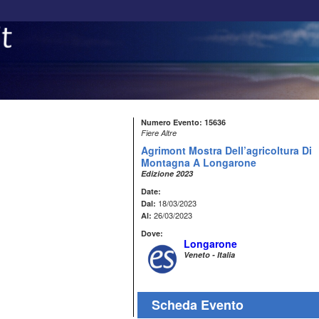
Numero Evento: 15636
Fiere Altre
Agrimont Mostra Dell’agricoltura Di
Montagna A Longarone
Edizione 2023
Date:
18/03/2023
Dal:
26/03/2023
Al:
Dove:
Longarone
Veneto - Italia
Scheda Evento