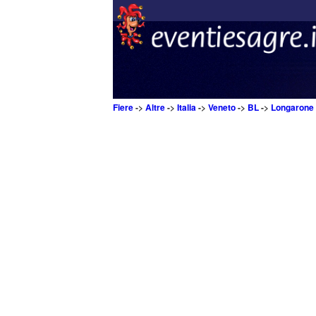
Fiere
->
Altre
->
Italia
->
Veneto
->
BL
->
Longarone