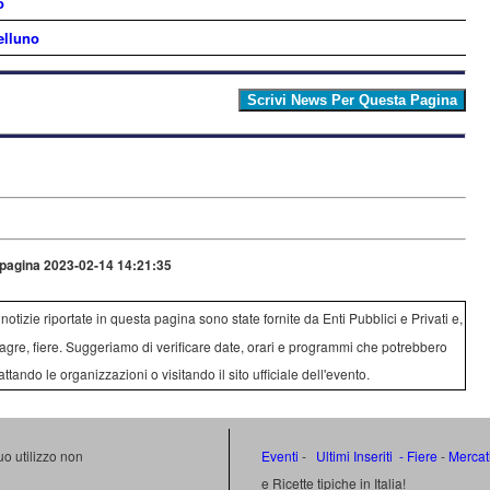
o
elluno
pagina 2023-02-14 14:21:35
e notizie riportate in questa pagina sono state fornite da Enti Pubblici e Privati e,
agre, fiere. Suggeriamo di verificare date, orari e programmi che potrebbero
attando le organizzazioni o visitando il sito ufficiale dell'evento.
uo utilizzo non
Eventi
-
Ultimi Inseriti
- Fiere
-
Mercat
e Ricette tipiche in Italia!