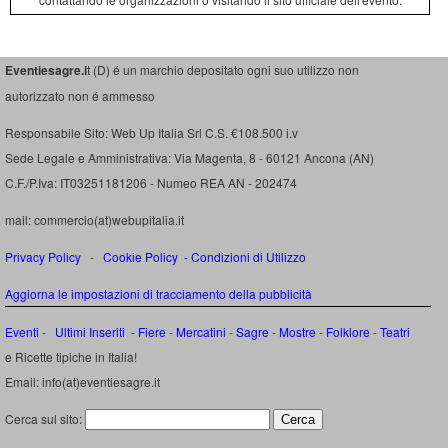
Eventiesagre.i
t (D) é un marchio depositato ogni suo utilizzo non
autorizzato non é ammesso
Responsabile Sito: Web Up Italia Srl C.S. €108.500 i.v
Sede Legale e Amministrativa: Via Magenta, 8 - 60121 Ancona (AN)
C.F./P.Iva: IT03251181206 - Numeo REA AN - 202474
mail: commercio(at)webupitalia.it
Privacy Policy
-
Cookie Policy
-
Condizioni di Utilizzo
Aggiorna le impostazioni di tracciamento della pubblicità
Eventi
-
Ultimi Inseriti
- Fiere
-
Mercatini
-
Sagre
-
Mostre
-
Folklore
-
Teatri
e Ricette tipiche in Italia!
Email: info(at)eventiesagre.it
Cerca sul sito: