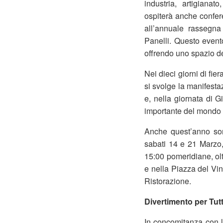
industria, artigianat
ospiterà anche confere
all’annuale rassegn
Panelli. Questo evento 
offrendo uno spazio de
Nei dieci giorni di fier
si svolge la manifesta
e, nella giornata di 
importante del mondo d
Anche quest’anno sono
sabati 14 e 21 Marzo,
15:00 pomeridiane, olt
e nella Piazza del Vin
Ristorazione.
Divertimento per Tutt
In concomitanza con la