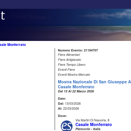
sale Monferrato
Numero Evento: 21194707
Fiere Alimentari
Fiere Artigianato
Fiere Tempo Libero
Eventi Fiere
Eventi Mostra Mercato
Mostra Nazionale Di San Giuseppe A
Casale Monferrato
Dal 13 Al 22 Marzo 2026
Date:
13/03/2026
Dal:
22/03/2026
Al:
Dove:
Via Martiri Di Nassiria, 8
Casale Monferrato
Piemonte - Italia