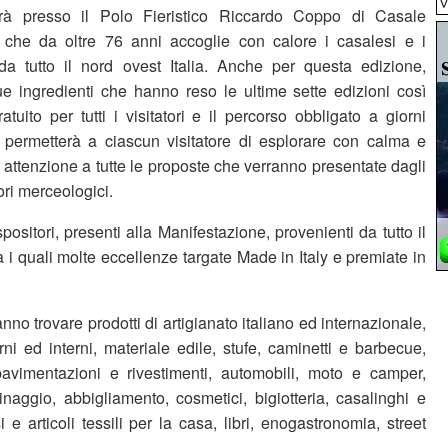
rà presso il Polo Fieristico Riccardo Coppo di Casale
 che da oltre 76 anni accoglie con calore i casalesi e i
i da tutto il nord ovest Italia. Anche per questa edizione,
ue ingredienti che hanno reso le ultime sette edizioni così
ratuito per tutti i visitatori e il percorso obbligato a giorni
a permetterà a ciascun visitatore di esplorare con calma e
 attenzione a tutte le proposte che verranno presentate dagli
tori merceologici.
positori, presenti alla Manifestazione, provenienti da tutto il
ra i quali molte eccellenze targate Made in Italy e premiate in
tranno trovare prodotti di artigianato italiano ed internazionale,
ni ed interni, materiale edile, stufe, caminetti e barbecue,
pavimentazioni e rivestimenti, automobili, moto e camper,
inaggio, abbigliamento, cosmetici, bigiotteria, casalinghi e
 e articoli tessili per la casa, libri, enogastronomia, street