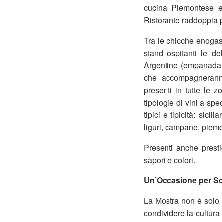
cucina Piemontese e 
Ristorante raddoppia pe
Tra le chicche enogast
stand ospitanti le de
Argentine (empanadas 
che accompagneranno,
presenti in tutte le 
tipologie di vini a spe
tipici e tipicità: sici
liguri, campane, piemo
Presenti anche prestigi
sapori e colori.
Un’Occasione per Scop
La Mostra non è solo 
condividere la cultura 