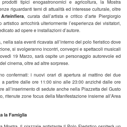
o, prodotti tipici enogastronomici e agricoltura, la Mostra
nze riguardanti temi di attualità ed interesse culturale, oltre
a
Arteinfiera
, curata dall’artista e critico d’arte Piergiorgio
artistico arricchirà ulteriormente l’esperienza dei visitatori,
dicato ad opere e installazioni d’autore.
a, nella sala eventi ricavata all’interno del polo fieristico dove
zione, si svolgeranno incontri, convegni e spettacoli musicali
Giovedì 19 Marzo, sarà ospite un personaggio autorevole ed
el cinema, oltre ad altre sorprese.
 confermati: i nuovi orari di apertura al mattino dei due
 a partire dalle ore 11:00 sino alle 23:00 anziché dalle ore
re all’inserimento di sedute anche nella Piazzetta del Gusto
o, ritenute zone focus della Manifestazione insieme all’Area
a la Famiglia
 Mostra, il piazzale antistante il Polo Fieristico ospiterà un