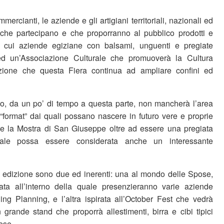
ercianti, le aziende e gli artigiani territoriali, nazionali ed
, che partecipano e che proporranno al pubblico prodotti e
tra cui aziende egiziane con balsami, unguenti e pregiate
d un’Associazione Culturale che promuoverà la Cultura
zione che questa Fiera continua ad ampliare confini ed
o, da un po’ di tempo a questa parte, non mancherà l’area
 “format” dai quali possano nascere in futuro vere e proprie
he la Mostra di San Giuseppe oltre ad essere una pregiata
riale possa essere considerata anche un interessante
 edizione sono due ed inerenti: una al mondo delle Spose,
a all’interno della quale presenzieranno varie aziende
ng Planning, e l’altra ispirata all’October Fest che vedrà
grande stand che proporrà allestimenti, birra e cibi tipici
ese.