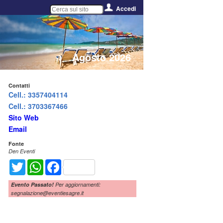
Accedi
Agosto 2026
Contatti
Cell.: 3357404114
Cell.: 3703367466
Sito Web
Email
Fonte
Den Eventi
Twitter
WhatsApp
Facebook
Evento Passato!
Per aggiornamenti:
segnalazione@eventiesagre.it