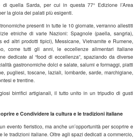
di quella Sarda, per cui in questa 77° Edizione l’Area
r la gioia dei palati più esigenti.
ronomiche presenti in tutte le 10 giornate, verranno allestiti
lizie etniche di varie Nazioni: Spagnole (paella, sangria),
ed altri prodotti tipici), Messicane, Vietnamite e Rumene,
 come tutti gli anni, le eccellenze alimentari italiane
zone dedicate al “food di eccellenza”, spaziando da diverse
cialità gastronomiche dolci e salate, salumi e formaggi, piatti
liane, pugliesi, toscane, laziali, lombarde, sarde, marchigiane,
ntesi e trentine.
osi birrifici artigianali, il tutto unito in un tripudio di gusti
rire e Condividere la cultura e le tradizioni italiane
un evento fieristico, ma anche un’opportunità per scoprire e
e le tradizioni italiane. Oltre agli spazi dedicati a commercio,