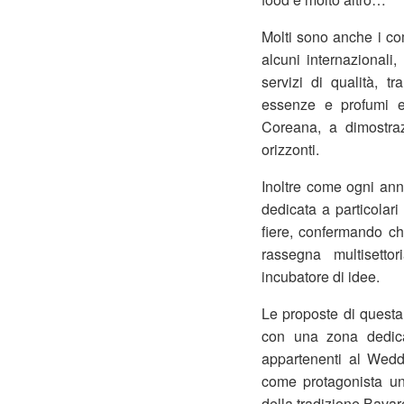
Molti sono anche i comm
alcuni internazionali
servizi di qualità, 
essenze e profumi e
Coreana, a dimostra
orizzonti.
Inoltre come ogni ann
dedicata a particolari
fiere, confermando c
rassegna multisetto
incubatore di idee.
Le proposte di questa
con una zona dedicat
appartenenti al Weddi
come protagonista un 
della tradizione Bavar