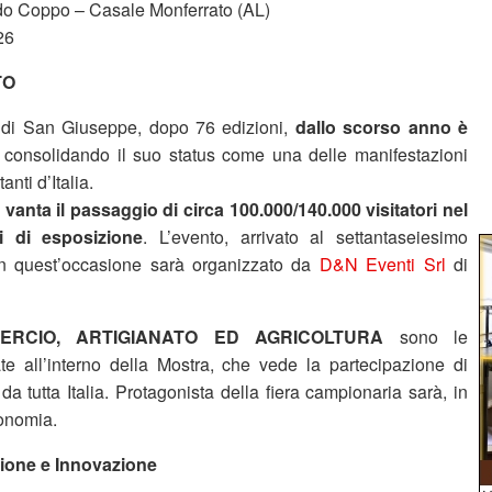
rdo Coppo – Casale Monferrato (AL)
26
TO
 di San Giuseppe, dopo 76 edizioni,
dallo scorso anno è
, consolidando il suo status come una delle manifestazioni
nti d’Italia.
vanta il passaggio di circa 100.000/140.000 visitatori nel
i di esposizione
. L’evento, arrivato al settantaseiesimo
in quest’occasione sarà organizzato da
D&N Eventi Srl
di
MERCIO, ARTIGIANATO ED AGRICOLTURA
sono le
te all’interno della Mostra, che vede la partecipazione di
 da tutta Italia. Protagonista della fiera campionaria sarà, in
ronomia.
zione e Innovazione