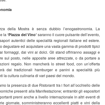
ronomia
rza della Mostra è senza dubbio l’enogastronomia. La
 e la “
Piazza del Vino
” saranno il cuore pulsante dell’evento,
apori autentici delle specialità regionali italiane ed estere.
anno degustare ed acquistare una vasta gamma di prodotti tipici
 ai formaggi, dai vini ai dolci. Gli stand offriranno assaggi e
re sul posto, nelle apposite aree attrezzate, o da portare a
zioni regalo. Non mancherà lo street food, con un’offerta
erà dai tradizionali hamburger e panini a specialità più
i la cultura culinaria di vari paesi del mondo.
mo la presenza di due Ristoranti tra i fiori all’occhiello delle
omiche presenti alla Manifestazione; entrambi gli espositori
ortanti premi anche a livello internazionale in altri eventi di
ie giornate, somministreranno eccellenti piatti e vini della