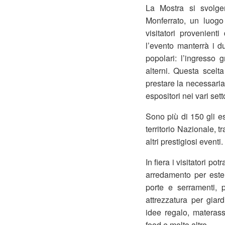
La Mostra si svolge
Monferrato, un luogo
visitatori provenient
l’evento manterrà i d
popolari: l’ingresso g
alterni. Questa scelt
prestare la necessaria
espositori nei vari set
Sono più di 150 gli es
territorio Nazionale, t
altri prestigiosi eventi.
In fiera i visitatori po
arredamento per ester
porte e serramenti, 
attrezzatura per giard
idee regalo, materassi
food e molto altro…