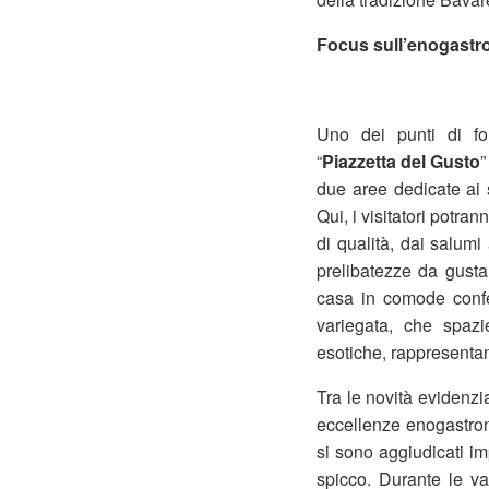
Focus sull’enogast
Uno dei punti di fo
“
Piazzetta del Gusto
”
due aree dedicate ai s
Qui, i visitatori potr
di qualità, dai salumi
prelibatezze da gusta
casa in comode confe
variegata, che spazi
esotiche, rappresentant
Tra le novità evidenzia
eccellenze enogastron
si sono aggiudicati imp
spicco. Durante le var