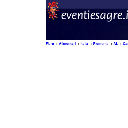
Fiere
->
Alimentari
->
Italia
->
Piemonte
->
AL
->
Ca