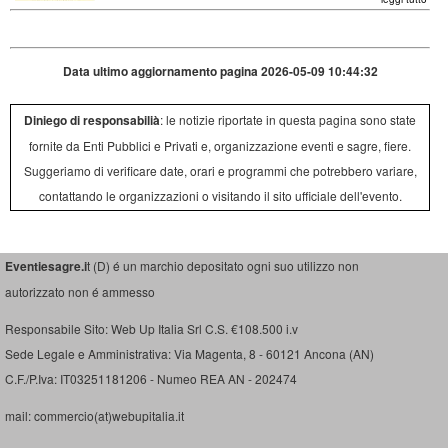
Data ultimo aggiornamento pagina 2026-05-09 10:44:32
Diniego di responsabilià
: le notizie riportate in questa pagina sono state
fornite da Enti Pubblici e Privati e, organizzazione eventi e sagre, fiere.
Suggeriamo di verificare date, orari e programmi che potrebbero variare,
contattando le organizzazioni o visitando il sito ufficiale dell'evento.
Eventiesagre.i
t (D) é un marchio depositato ogni suo utilizzo non
autorizzato non é ammesso
Responsabile Sito: Web Up Italia Srl C.S. €108.500 i.v
Sede Legale e Amministrativa: Via Magenta, 8 - 60121 Ancona (AN)
C.F./P.Iva: IT03251181206 - Numeo REA AN - 202474
mail: commercio(at)webupitalia.it