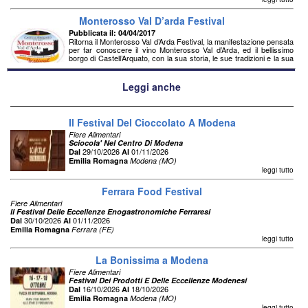
Monterosso Val D’arda Festival
Pubblicata il: 04/04/2017
Ritorna il Monterosso Val d’Arda Festival, la manifestazione pensata
per far conoscere il vino Monterosso Val d’Arda, ed il bellissimo
borgo di Castell’Arquato, con la sua storia, le sue tradizioni e la sua
cucina. In questi due giorni le c...
leggi tutto
Leggi anche
Il Festival Del Cioccolato A Modena
Fiere Alimentari
Sciocola' Nel Centro Di Modena
29/10/2026
01/11/2026
Dal
Al
Emilia Romagna
Modena (MO)
leggi tutto
Ferrara Food Festival
Fiere Alimentari
Il Festival Delle Eccellenze Enogastronomiche Ferraresi
30/10/2026
01/11/2026
Dal
Al
Emilia Romagna
Ferrara (FE)
leggi tutto
La Bonissima a Modena
Fiere Alimentari
Festival Dei Prodotti E Delle Eccellenze Modenesi
16/10/2026
18/10/2026
Dal
Al
Emilia Romagna
Modena (MO)
leggi tutto