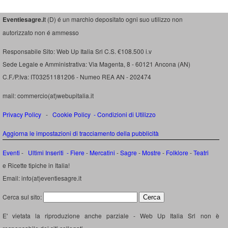
Eventiesagre.i
t (D) é un marchio depositato ogni suo utilizzo non
autorizzato non é ammesso
Responsabile Sito: Web Up Italia Srl C.S. €108.500 i.v
Sede Legale e Amministrativa: Via Magenta, 8 - 60121 Ancona (AN)
C.F./P.Iva: IT03251181206 - Numeo REA AN - 202474
mail: commercio(at)webupitalia.it
Privacy Policy
-
Cookie Policy
-
Condizioni di Utilizzo
Aggiorna le impostazioni di tracciamento della pubblicità
Eventi
-
Ultimi Inseriti
- Fiere
-
Mercatini
-
Sagre
-
Mostre
-
Folklore
-
Teatri
e Ricette tipiche in Italia!
Email: info(at)eventiesagre.it
Cerca sul sito:
E' vietata la riproduzione anche parziale - Web Up Italia Srl non è