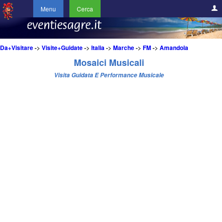
Menu
Cerca
Da+Visitare
->
Visite+Guidate
->
Italia
->
Marche
->
FM
->
Amandola
Mosaici Musicali
Visita Guidata E Performance Musicale