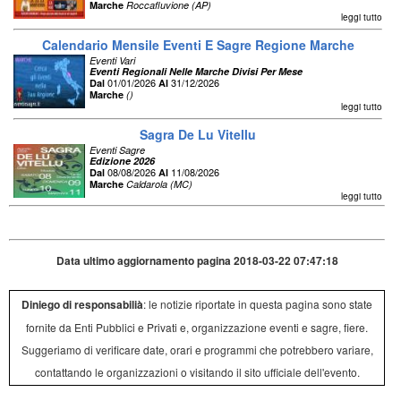
Marche
Roccafluvione (AP)
leggi tutto
Calendario Mensile Eventi E Sagre Regione Marche
Eventi Vari
Eventi Regionali Nelle Marche Divisi Per Mese
01/01/2026
31/12/2026
Dal
Al
Marche
()
leggi tutto
Sagra De Lu Vitellu
Eventi Sagre
Edizione 2026
08/08/2026
11/08/2026
Dal
Al
Marche
Caldarola (MC)
leggi tutto
Data ultimo aggiornamento pagina 2018-03-22 07:47:18
Diniego di responsabilià
: le notizie riportate in questa pagina sono state
fornite da Enti Pubblici e Privati e, organizzazione eventi e sagre, fiere.
Suggeriamo di verificare date, orari e programmi che potrebbero variare,
contattando le organizzazioni o visitando il sito ufficiale dell'evento.