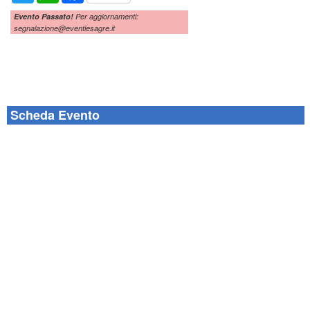
Evento Passato!
Per aggiornamenti:
segnalazione@eventiesagre.it
Scheda Evento