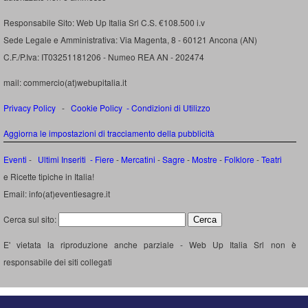
Responsabile Sito: Web Up Italia Srl C.S. €108.500 i.v
Sede Legale e Amministrativa: Via Magenta, 8 - 60121 Ancona (AN)
C.F./P.Iva: IT03251181206 - Numeo REA AN - 202474
mail: commercio(at)webupitalia.it
Privacy Policy
-
Cookie Policy
-
Condizioni di Utilizzo
Aggiorna le impostazioni di tracciamento della pubblicità
Eventi
-
Ultimi Inseriti
- Fiere
-
Mercatini
-
Sagre
-
Mostre
-
Folklore
-
Teatri
e Ricette tipiche in Italia!
Email: info(at)eventiesagre.it
Cerca sul sito:
E' vietata la riproduzione anche parziale - Web Up Italia Srl non è
responsabile dei siti collegati