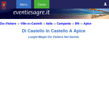
Menu
Cerca
Da+Visitare
->
Ville+e+Castelli
->
Italia
->
Campania
->
BN
->
Apice
Di Castello In Castello A Apice
Luoghi Magici Da Visitare Nel Sannio