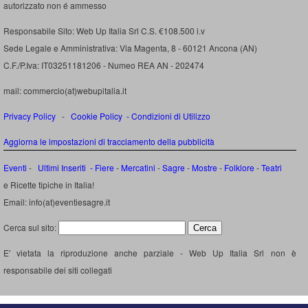
autorizzato non é ammesso
Responsabile Sito: Web Up Italia Srl C.S. €108.500 i.v
Sede Legale e Amministrativa: Via Magenta, 8 - 60121 Ancona (AN)
C.F./P.Iva: IT03251181206 - Numeo REA AN - 202474
mail: commercio(at)webupitalia.it
Privacy Policy
-
Cookie Policy
-
Condizioni di Utilizzo
Aggiorna le impostazioni di tracciamento della pubblicità
Eventi
-
Ultimi Inseriti
- Fiere
-
Mercatini
-
Sagre
-
Mostre
-
Folklore
-
Teatri
e Ricette tipiche in Italia!
Email: info(at)eventiesagre.it
Cerca sul sito:
E' vietata la riproduzione anche parziale - Web Up Italia Srl non è
responsabile dei siti collegati