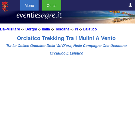
Menu
Cerca
Da+Visitare
->
Borghi
->
Italia
->
Toscana
->
PI
->
Lajatico
Orciatico Trekking Tra I Mulini A Vento
Tra Le Colline Ondulate Della Val D’era, Nelle Campagne Che Uniscono
Orciatico E Lajatico