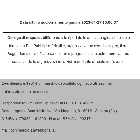
Data ultimo aggiornamento pagina 2023-01-27 13:06:37
Diniego di responsabilià
: le notizie riportate in questa pagina sono state
fornite da Enti Pubblici e Privati e, organizzazione eventi e sagre, fiere.
Suggeriamo di verificare date, orari e programmi che potrebbero variare,
contattando le organizzazioni o visitando il sito ufficiale dell'evento.
Eventiesagre.i
t (D) é un marchio depositato ogni suo utilizzo non
autorizzato non é ammesso
Responsabile Sito: Web Up Italia Srl C.S. €108.500 i.v
Sede Legale e Amministrativa: Via Magenta, 8 - 60121 Ancona (AN)
C.F./P.Iva: IT03251181206 - Numeo REA AN - 202474
mail: commercio(at)webupitalia.it