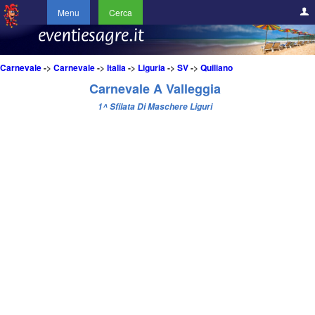
Menu
Cerca
Carnevale
->
Carnevale
->
Italia
->
Liguria
->
SV
->
Quiliano
Carnevale A Valleggia
1^ Sfilata Di Maschere Liguri