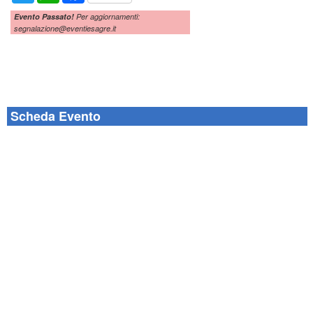
Evento Passato!
Per aggiornamenti:
segnalazione@eventiesagre.it
Scheda Evento