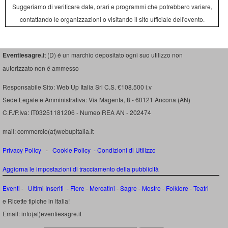
Suggeriamo di verificare date, orari e programmi che potrebbero variare,
contattando le organizzazioni o visitando il sito ufficiale dell'evento.
Eventiesagre.i
t (D) é un marchio depositato ogni suo utilizzo non
autorizzato non é ammesso
Responsabile Sito: Web Up Italia Srl C.S. €108.500 i.v
Sede Legale e Amministrativa: Via Magenta, 8 - 60121 Ancona (AN)
C.F./P.Iva: IT03251181206 - Numeo REA AN - 202474
mail: commercio(at)webupitalia.it
Privacy Policy
-
Cookie Policy
-
Condizioni di Utilizzo
Aggiorna le impostazioni di tracciamento della pubblicità
Eventi
-
Ultimi Inseriti
- Fiere
-
Mercatini
-
Sagre
-
Mostre
-
Folklore
-
Teatri
e Ricette tipiche in Italia!
Email: info(at)eventiesagre.it