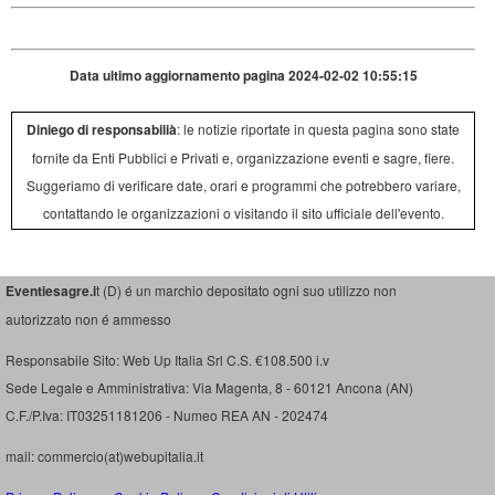
Data ultimo aggiornamento pagina 2024-02-02 10:55:15
Diniego di responsabilià
: le notizie riportate in questa pagina sono state
fornite da Enti Pubblici e Privati e, organizzazione eventi e sagre, fiere.
Suggeriamo di verificare date, orari e programmi che potrebbero variare,
contattando le organizzazioni o visitando il sito ufficiale dell'evento.
Eventiesagre.i
t (D) é un marchio depositato ogni suo utilizzo non
autorizzato non é ammesso
Responsabile Sito: Web Up Italia Srl C.S. €108.500 i.v
Sede Legale e Amministrativa: Via Magenta, 8 - 60121 Ancona (AN)
C.F./P.Iva: IT03251181206 - Numeo REA AN - 202474
mail: commercio(at)webupitalia.it