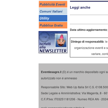
Pubblicità Eventi
Leggi anche
Comuni Italiani
Utility
Pubblica Gratis
Data ultimo aggiornamento 
Diniego di responsabilià
: l
organizzazione eventi e s
variare, cont
Eventiesagre.i
t (D) é un marchio depositato ogni s
autorizzato non é ammesso
Responsabile Sito: Web Up Italia Srl C.S. €108.500 
Sede Legale e Amministrativa: Via Magenta, 8 - 6
C.F./P.Iva: IT03251181206 - Numeo REA AN - 202
mail: commercio(at)webupitalia.it