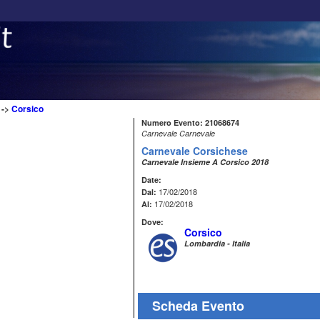
->
Corsico
Numero Evento: 21068674
Carnevale Carnevale
Carnevale Corsichese
Carnevale Insieme A Corsico 2018
Date:
17/02/2018
Dal:
17/02/2018
Al:
Dove:
Corsico
Lombardia - Italia
Scheda Evento