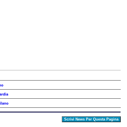
no
ardia
ilano