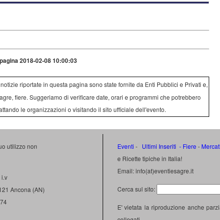
pagina 2018-02-08 10:00:03
e notizie riportate in questa pagina sono state fornite da Enti Pubblici e Privati e,
agre, fiere. Suggeriamo di verificare date, orari e programmi che potrebbero
attando le organizzazioni o visitando il sito ufficiale dell'evento.
uo utilizzo non
Eventi
-
Ultimi Inseriti
- Fiere
-
Mercat
e Ricette tipiche in Italia!
Email: info(at)eventiesagre.it
i.v
Cerca sul sito:
0121 Ancona (AN)
474
E' vietata la riproduzione anche parzi
collegati