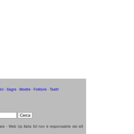
ini
-
Sagre
-
Mostre
-
Folklore
-
Teatri
ale - Web Up Italia Srl non è responsabile dei siti