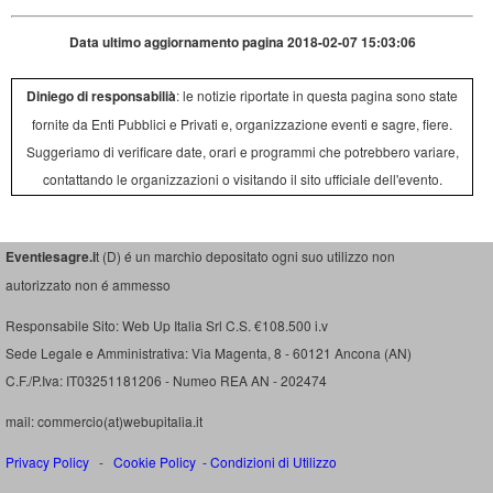
Data ultimo aggiornamento pagina 2018-02-07 15:03:06
Diniego di responsabilià
: le notizie riportate in questa pagina sono state
fornite da Enti Pubblici e Privati e, organizzazione eventi e sagre, fiere.
Suggeriamo di verificare date, orari e programmi che potrebbero variare,
contattando le organizzazioni o visitando il sito ufficiale dell'evento.
Eventiesagre.i
t (D) é un marchio depositato ogni suo utilizzo non
autorizzato non é ammesso
Responsabile Sito: Web Up Italia Srl C.S. €108.500 i.v
Sede Legale e Amministrativa: Via Magenta, 8 - 60121 Ancona (AN)
C.F./P.Iva: IT03251181206 - Numeo REA AN - 202474
mail: commercio(at)webupitalia.it
Privacy Policy
-
Cookie Policy
-
Condizioni di Utilizzo