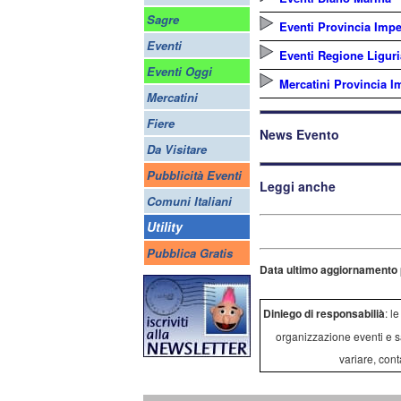
Sagre
Eventi Provincia Impe
Eventi
Eventi Regione Liguri
Eventi Oggi
Mercatini Provincia I
Mercatini
Fiere
News Evento
Da Visitare
Pubblicità Eventi
Leggi anche
Comuni Italiani
Utility
Pubblica Gratis
Data ultimo aggiornamento 
Diniego di responsabilià
: l
organizzazione eventi e s
variare, cont