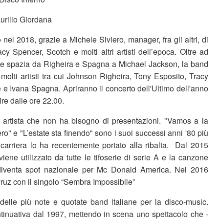
urilio Giordana
nel 2018, grazie a Michele Siviero, manager, fra gli altri, di
y Spencer, Scotch e molti altri artisti dell’epoca. Oltre ad
he spazia da Righeira e Spagna a Michael Jackson, la band
olti artisti tra cui Johnson Righeira, Tony Esposito, Tracy
e Ivana Spagna. Apriranno il concerto dell'Ultimo dell'anno
ire dalle ore 22.00.
 artista che non ha bisogno di presentazioni. "Vamos a la
ro" e "L’estate sta finendo" sono i suoi successi anni '80 più
carriera lo ha recentemente portato alla ribalta. Dal 2015
 viene utilizzato da tutte le tifoserie di serie A e la canzone
diventa spot nazionale per Mc Donald America. Nel 2016
ruz con il singolo “Sembra Impossibile”
delle più note e quotate band italiane per la disco-music.
inuativa dal 1997, mettendo in scena uno spettacolo che -