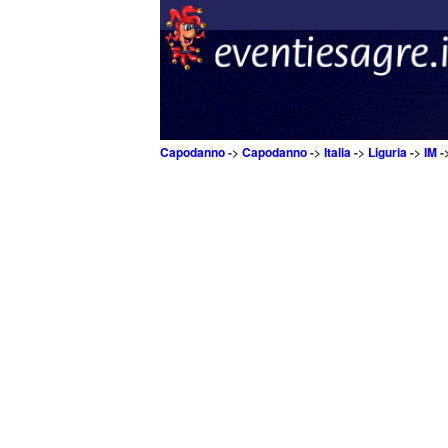
Capodanno
->
Capodanno
->
Italia
->
Liguria
->
IM
-