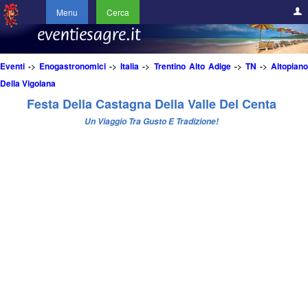
Menu
Cerca
Eventi
->
Enogastronomici
->
Italia
->
Trentino Alto Adige
->
TN
->
Altopian
Della Vigolana
Festa Della Castagna Della Valle Del Centa
Un Viaggio Tra Gusto E Tradizione!