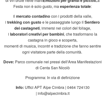
di vin brulé nelle mani
Emozioni per grandi e piccoli
La
Festa non è solo gusto, ma
esperienza totale
:
il
mercato contadino
con i prodotti della valle,
i
trekking con gusto
e le passeggiate lungo il
Sentiero
dei castagneti
, immersi nei colori del foliage,
i
laboratori creativi per bambini
, che trasformano la
castagna in gioco e scoperta,
momenti di musica, incontri e tradizione che fanno sentire
ogni visitatore parte della comunità.
Dove:
Parco comunale nei pressi dell'Area Manifestazioni
di Centa San Nicolò
Programma: In via di definizione
Info:
Uffici APT Alpe Cimbra | 0464 724130
| info@alpecimbra.it