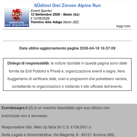
SÜdtirol Drei Zinnen Alpine Run
Eventi Sportivi
12 Settembre 2026 - Sesto (bz)
Il 12/09/2026
Trentino Alto Adige
Sesto (BZ)
leggi tutto
Data ultimo aggiornamento pagina 2026-04-18 16:37:09
Diniego di responsabilià
: le notizie riportate in questa pagina sono state
fornite da Enti Pubblici e Privati e, organizzazione eventi e sagre, fiere.
Suggeriamo di verificare date, orari e programmi che potrebbero variare,
contattando le organizzazioni o visitando il sito ufficiale dell'evento.
Eventiesagre.i
t (D) é un marchio depositato ogni suo utilizzo non
autorizzato non é ammesso
Responsabile Sito: Web Up Italia Srl C.S. €108.500 i.v
Sede Legale e Amministrativa: Via Magenta, 8 - 60121 Ancona (AN)